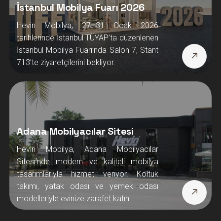
İstanbul Mobilya Fuarı 2026
Hevin Mobilya, 27–31 Ocak 2026
tarihlerinde İstanbul TÜYAP’ta düzenlenen
İstanbul Mobilya Fuarı’nda Salon 7, Stant
713’te ziyaretçilerini bekliyor.
Adana Mobilyacılar Sitesi
Hevin Mobilya, Adana Mobilyacılar
Sitesi’nde modern ve kaliteli mobilya
tasarımlarıyla hizmet veriyor. Koltuk
takımı, yatak odası ve yemek odası
modelleriyle evinize zarafet katın.