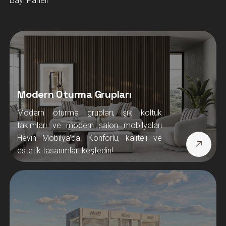
Bayi Paneli
Modern Oturma Grupları
Modern oturma grupları, şık koltuk
takımları ve modern salon mobilyaları
Hevin Mobilya’da. Konforlu, kaliteli ve
estetik tasarımları keşfedin!