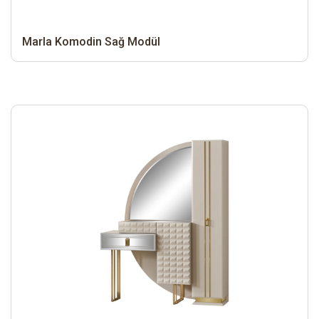
Marla Komodin Sağ Modül