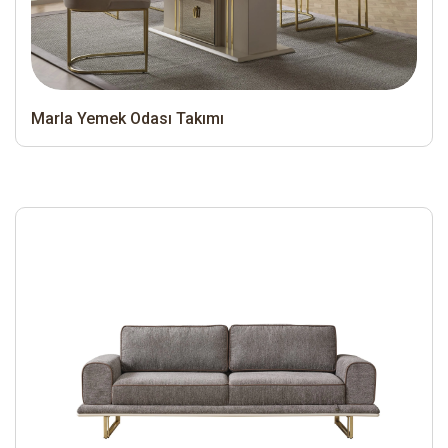
Marla Yemek Odası Takımı