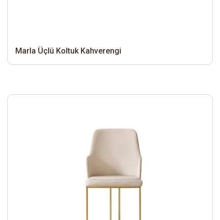
Marla Üçlü Koltuk Kahverengi