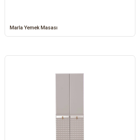
Marla Yemek Masası