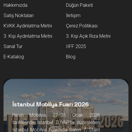
Hakkımızda
Düğün Paketi
Satış Noktaları
İletişim
KVKK Aydınlatma Metni
Çerez Politikası
3. Kişi Aydınlatma Metni
3. Kişi Açık Rıza Metni
Sanal Tur
IIFF 2025
E-Katalog
Blog
İstanbul Mobilya Fuarı 2026
Hevin Mobilya, 27–31 Ocak 2026
tarihlerinde İstanbul TÜYAP’ta düzenlenen
İstanbul Mobilya Fuarı’nda Salon 7, Stant