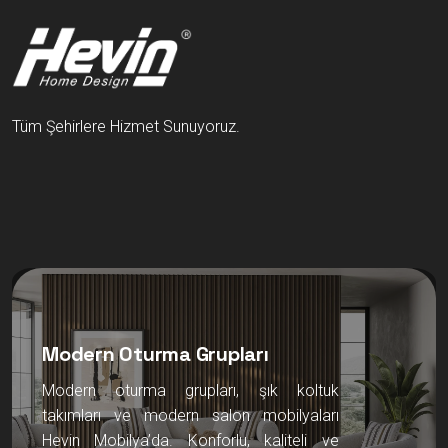
Tüm Şehirlere Hizmet Sunuyoruz.
Modern Oturma Grupları
Modern oturma grupları, şık koltuk
takımları ve modern salon mobilyaları
Hevin Mobilya’da. Konforlu, kaliteli ve