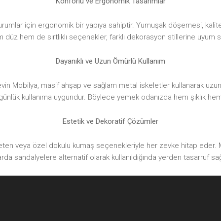
Konforlu ve Ergonomik Tasarımlar
rumlar için ergonomik bir yapıya sahiptir. Yumuşak döşemesi, kalitel
üz hem de sırtlıklı seçenekler, farklı dekorasyon stillerine uyum s
Dayanıklı ve Uzun Ömürlü Kullanım
evin Mobilya, masif ahşap ve sağlam metal iskeletler kullanarak uzu
a günlük kullanıma uygundur. Böylece yemek odanızda hem şıklık hem de
Estetik ve Dekoratif Çözümler
, keten veya özel dokulu kumaş seçenekleriyle her zevke hitap eder
arda sandalyelere alternatif olarak kullanıldığında yerden tasarruf sa