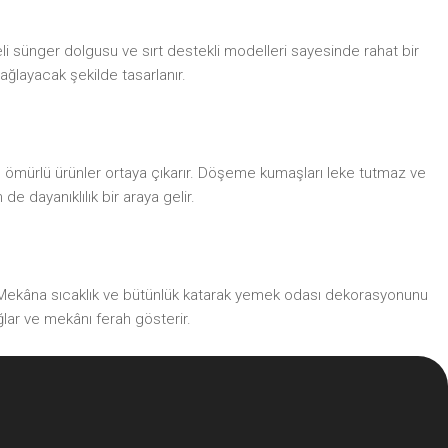
i sünger dolgusu ve sırt destekli modelleri sayesinde rahat bir
ağlayacak şekilde tasarlanır.
n ömürlü ürünler ortaya çıkarır. Döşeme kumaşları leke tutmaz ve
 dayanıklılık bir araya gelir.
. Mekâna sıcaklık ve bütünlük katarak yemek odası dekorasyonunu
ğlar ve mekânı ferah gösterir.