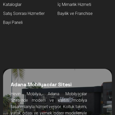
Kataloglar
İç Mimarlık Hizmeti
Satış Sonrası Hizmetler
Bayilik ve Franchise
Bayi Paneli
Adana Mobilyacılar Sitesi
Hevin Mobilya, Adana Mobilyacılar
Sitesi’nde modern ve kaliteli mobilya
tasarımlarıyla hizmet veriyor. Koltuk takımı,
yatak odası ve yemek odası modelleriyle