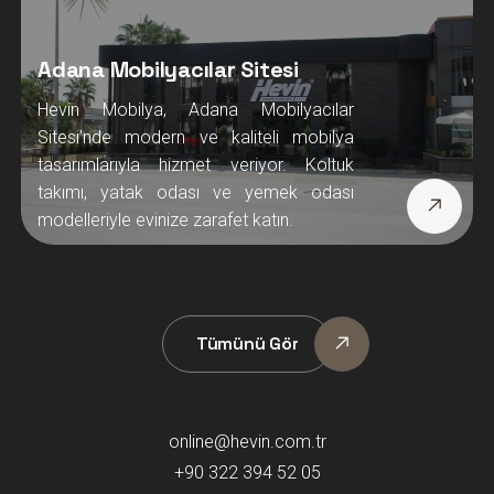
Tümünü Gör
online@hevin.com.tr
+90 322 394 52 05
+90 544 846 2594
Hacı Sabancı Organize Sanayi Bölgesi İsmet Atlı Caddesi
No:24 Sarıçam / ADANA - Türkiye
Copyright © 2026 Hevin Mobilya, All Rights Reserved.