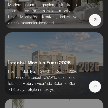
İstanbul Mobilya Fuarı 2026
Hevin Mobilya, 27–31 Ocak 2026
tarihlerinde İstanbul TÜYAP’ta düzenlenen
İstanbul Mobilya Fuarı’nda Salon 7, Stant
713’te ziyaretçilerini bekliyor.
Adana Mobilyacılar Sitesi
Hevin Mobilya, Adana Mobilyacılar
Sitesi’nde modern ve kaliteli mobilya
tasarımlarıyla hizmet veriyor. Koltuk
takımı, yatak odası ve yemek odası
modelleriyle evinize zarafet katın.