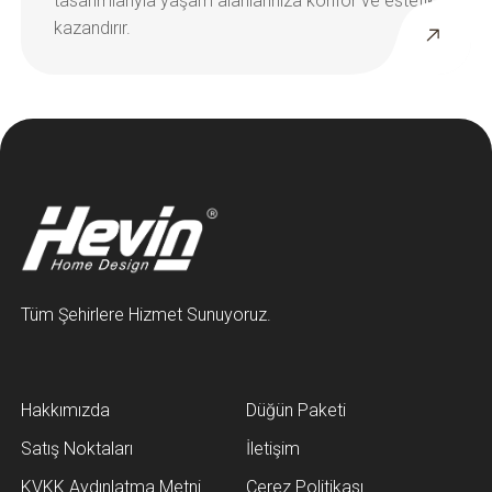
Tüm Şehirlere Hizmet Sunuyoruz.
Hakkımızda
Düğün Paketi
Satış Noktaları
İletişim
KVKK Aydınlatma Metni
Çerez Politikası
3. Kişi Aydınlatma Metni
3. Kişi Açık Rıza Metni
Sanal Tur
IIFF 2025
E-Katalog
Blog
Kataloglar
İç Mimarlık Hizmeti
Satış Sonrası Hizmetler
Bayilik ve Franchise