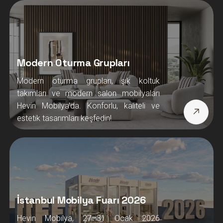
Modern Oturma Grupları
Modern oturma grupları, şık koltuk
takımları ve modern salon mobilyaları
Hevin Mobilya’da. Konforlu, kaliteli ve
estetik tasarımları keşfedin!
İstanbul Mobilya Fuarı 2026
Hevin Mobilya, 27–31 Ocak 2026