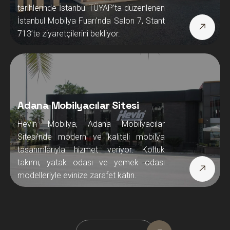
tarihlerinde İstanbul TÜYAP’ta düzenlenen
İstanbul Mobilya Fuarı’nda Salon 7, Stant
713’te ziyaretçilerini bekliyor.
Adana Mobilyacılar Sitesi
Hevin Mobilya, Adana Mobilyacılar
Sitesi’nde modern ve kaliteli mobilya
tasarımlarıyla hizmet veriyor. Koltuk
takımı, yatak odası ve yemek odası
modelleriyle evinize zarafet katın.