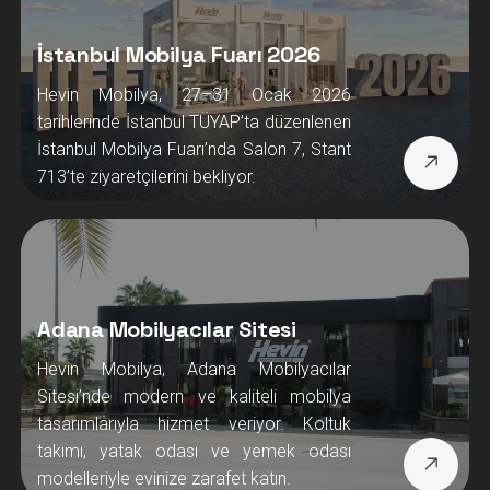
İstanbul Mobilya Fuarı 2026
Hevin Mobilya, 27–31 Ocak 2026
tarihlerinde İstanbul TÜYAP’ta düzenlenen
İstanbul Mobilya Fuarı’nda Salon 7, Stant
713’te ziyaretçilerini bekliyor.
Adana Mobilyacılar Sitesi
Hevin Mobilya, Adana Mobilyacılar
Sitesi’nde modern ve kaliteli mobilya
tasarımlarıyla hizmet veriyor. Koltuk
takımı, yatak odası ve yemek odası
modelleriyle evinize zarafet katın.