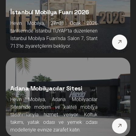
İstanbul Mobilya Fuarı 2026
Hevin Mobilya, 27–31 Ocak 2026
tarihlerinde İstanbul TÜYAP’ta düzenlenen
İstanbul Mobilya Fuarı’nda Salon 7, Stant
713’te ziyaretçilerini bekliyor.
Adana Mobilyacılar Sitesi
Hevin Mobilya, Adana Mobilyacılar
Sitesi’nde modern ve kaliteli mobilya
tasarımlarıyla hizmet veriyor. Koltuk
takımı, yatak odası ve yemek odası
modelleriyle evinize zarafet katın.