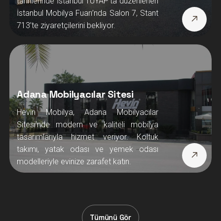
tarihlerinde İstanbul TÜYAP’ta düzenlenen
İstanbul Mobilya Fuarı’nda Salon 7, Stant
713’te ziyaretçilerini bekliyor.
Adana Mobilyacılar Sitesi
Hevin Mobilya, Adana Mobilyacılar
Sitesi’nde modern ve kaliteli mobilya
tasarımlarıyla hizmet veriyor. Koltuk
takımı, yatak odası ve yemek odası
modelleriyle evinize zarafet katın.
Tümünü Gör