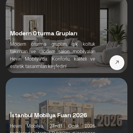
Modern Oturma Grupları
Modern oturma grupları, şık koltuk
takımları ve modern salon mobilyaları
Hevin Mobilya’da. Konforlu, kaliteli ve
estetik tasarımları keşfedin!
İstanbul Mobilya Fuarı 2026
Hevin Mobilya, 27–31 Ocak 2026