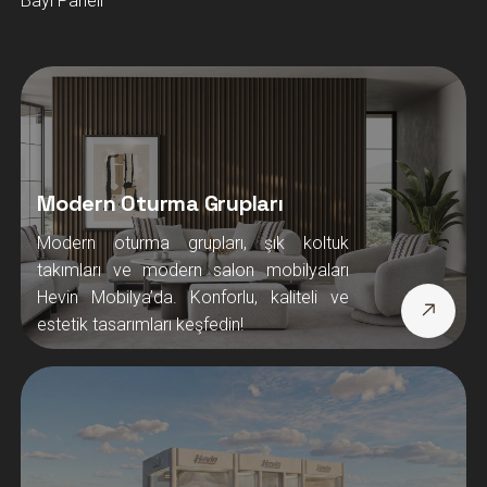
Bayi Paneli
Modern Oturma Grupları
Modern oturma grupları, şık koltuk
takımları ve modern salon mobilyaları
Hevin Mobilya’da. Konforlu, kaliteli ve
estetik tasarımları keşfedin!