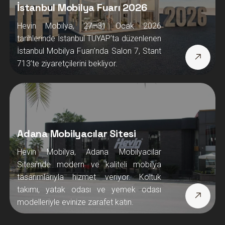
İstanbul Mobilya Fuarı 2026
Hevin Mobilya, 27–31 Ocak 2026
tarihlerinde İstanbul TÜYAP’ta düzenlenen
İstanbul Mobilya Fuarı’nda Salon 7, Stant
713’te ziyaretçilerini bekliyor.
Adana Mobilyacılar Sitesi
Hevin Mobilya, Adana Mobilyacılar
Sitesi’nde modern ve kaliteli mobilya
tasarımlarıyla hizmet veriyor. Koltuk
takımı, yatak odası ve yemek odası
modelleriyle evinize zarafet katın.