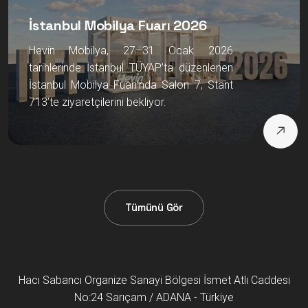
İstanbul Mobilya Fuarı 2026
Hevin Mobilya, 27–31 Ocak 2026
tarihlerinde İstanbul TÜYAP’ta düzenlenen
İstanbul Mobilya Fuarı’nda Salon 7, Stant
713’te ziyaretçilerini bekliyor.
Tümünü Gör
Hacı Sabancı Organize Sanayi Bölgesi İsmet Atlı Caddesi
No:24 Sarıçam / ADANA - Türkiye