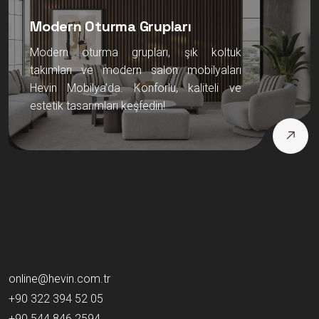
Modern Oturma Grupları
Modern oturma grupları, şık koltuk
takımları ve modern salon mobilyaları
Hevin Mobilya’da. Konforlu, kaliteli ve
estetik tasarımları keşfedin!
online@hevin.com.tr
+90 322 394 52 05
+90 544 846 2594