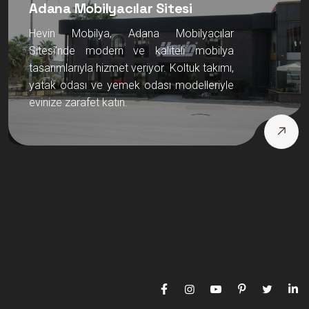
Adana Mobilyacılar Sitesi
Hevin Mobilya, Adana Mobilyacılar
Sitesi’nde modern ve kaliteli mobilya
tasarımlarıyla hizmet veriyor. Koltuk takımı,
yatak odası ve yemek odası modelleriyle
evinize zarafet katın.