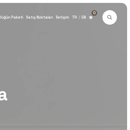
0
/
Düğün Paketi
Satış Noktaları
İletişim
TR
EN
a