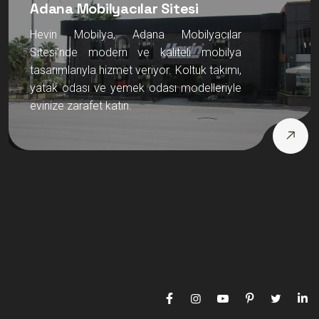
Adana Mobilyacılar Sitesi
Hevin Mobilya, Adana Mobilyacılar
Sitesi’nde modern ve kaliteli mobilya
tasarımlarıyla hizmet veriyor. Koltuk takımı,
yatak odası ve yemek odası modelleriyle
evinize zarafet katın.