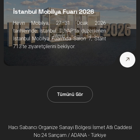
İstanbul Mobilya Fuarı 2026
Hevin Mobilya, 27–31 Ocak 2026
tarihlerinde İstanbul TÜYAP’ta düzenlenen
İstanbul Mobilya Fuarı’nda Salon 7, Stant
713’te ziyaretçilerini bekliyor.
Tümünü Gör
Hacı Sabancı Organize Sanayi Bölgesi İsmet Atlı Caddesi
No:24 Sarıçam / ADANA - Türkiye