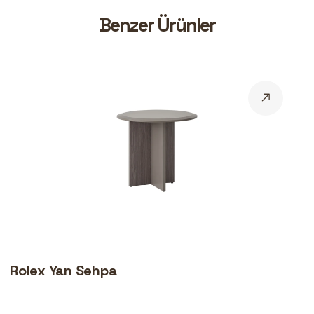
B
e
n
z
e
r
Ü
r
ü
n
l
e
r
Rolex Yan Sehpa