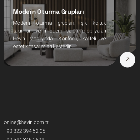
Modern Oturma Grupları
Modern oturma grupları, şık koltuk
takımları ve modern salon mobilyaları
Hevin Mobilya’da. Konforlu, kaliteli ve
estetik tasarımları keşfedin!
online@hevin.com.tr
+90 322 394 52 05
+90 544 846 2594