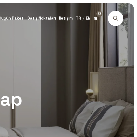
0
/
Düğün Paketi
Satış Noktaları
İletişim
TR
EN
lap