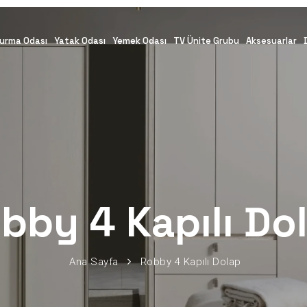
urma Odası
Yatak Odası
Yemek Odası
TV Ünite Grubu
Aksesuarlar
bby 4 Kapılı Do
Ana Sayfa
Robby 4 Kapılı Dolap