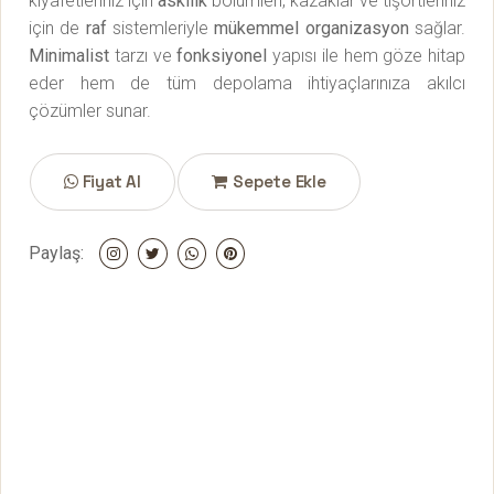
kıyafetleriniz için
askılık
bölümleri, kazaklar ve tişörtleriniz
için de
raf
sistemleriyle
mükemmel organizasyon
sağlar.
Minimalist
tarzı ve
fonksiyonel
yapısı ile hem göze hitap
eder hem de tüm depolama ihtiyaçlarınıza akılcı
çözümler sunar.
Fiyat Al
Sepete Ekle
Paylaş: