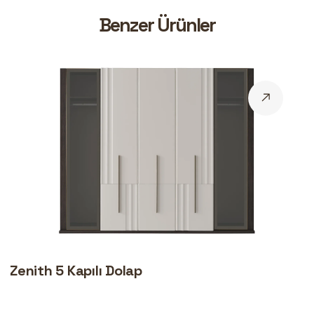
B
e
n
z
e
r
Ü
r
ü
n
l
e
r
Zenith 5 Kapılı Dolap