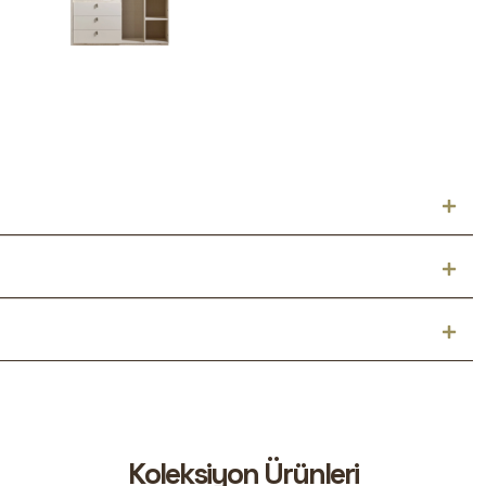
K
o
l
e
k
s
i
y
o
n
Ü
r
ü
n
l
e
r
i