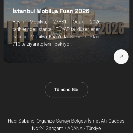
İstanbul Mobilya Fuarı 2026
Hevin Mobilya, 27–31 Ocak 2026
tarihlerinde İstanbul TÜYAP’ta düzenlenen
İstanbul Mobilya Fuarı’nda Salon 7, Stant
713’te ziyaretçilerini bekliyor.
Tümünü Gör
Hacı Sabancı Organize Sanayi Bölgesi İsmet Atlı Caddesi
No:24 Sarıçam / ADANA - Türkiye