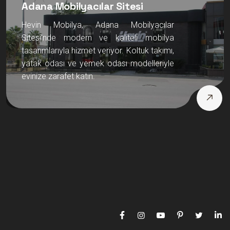
Adana Mobilyacılar Sitesi
Hevin Mobilya, Adana Mobilyacılar
Sitesi’nde modern ve kaliteli mobilya
tasarımlarıyla hizmet veriyor. Koltuk takımı,
yatak odası ve yemek odası modelleriyle
evinize zarafet katın.