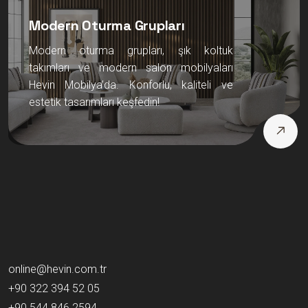
Modern Oturma Grupları
Modern oturma grupları, şık koltuk
takımları ve modern salon mobilyaları
Hevin Mobilya’da. Konforlu, kaliteli ve
estetik tasarımları keşfedin!
online@hevin.com.tr
+90 322 394 52 05
+90 544 846 2594