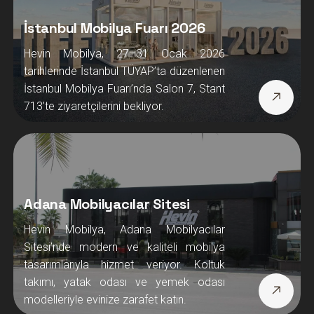
İstanbul Mobilya Fuarı 2026
Hevin Mobilya, 27–31 Ocak 2026
tarihlerinde İstanbul TÜYAP’ta düzenlenen
İstanbul Mobilya Fuarı’nda Salon 7, Stant
713’te ziyaretçilerini bekliyor.
Adana Mobilyacılar Sitesi
Hevin Mobilya, Adana Mobilyacılar
Sitesi’nde modern ve kaliteli mobilya
tasarımlarıyla hizmet veriyor. Koltuk
takımı, yatak odası ve yemek odası
modelleriyle evinize zarafet katın.