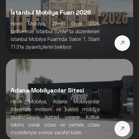
İstanbul Mobilya Fuarı 2026
Hevin Mobilya, 27–31 Ocak 2026
tarihlerinde İstanbul TÜYAP’ta düzenlenen
İstanbul Mobilya Fuarı’nda Salon 7, Stant
713’te ziyaretçilerini bekliyor.
Adana Mobilyacılar Sitesi
Hevin Mobilya, Adana Mobilyacılar
Sitesi’nde modern ve kaliteli mobilya
tasarımlarıyla hizmet veriyor. Koltuk
takımı, yatak odası ve yemek odası
modelleriyle evinize zarafet katın.