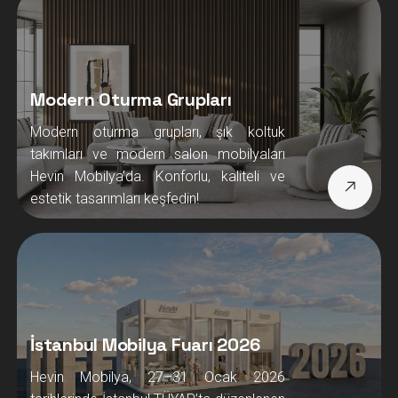
Modern Oturma Grupları
Modern oturma grupları, şık koltuk
takımları ve modern salon mobilyaları
Hevin Mobilya’da. Konforlu, kaliteli ve
estetik tasarımları keşfedin!
İstanbul Mobilya Fuarı 2026
Hevin Mobilya, 27–31 Ocak 2026