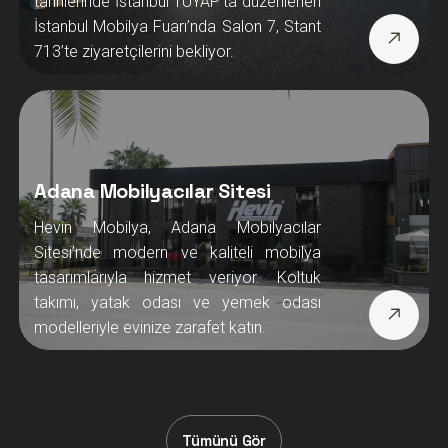
tarihlerinde İstanbul TÜYAP’ta düzenlenen
İstanbul Mobilya Fuarı’nda Salon 7, Stant
713’te ziyaretçilerini bekliyor.
Adana Mobilyacılar Sitesi
Hevin Mobilya, Adana Mobilyacılar
Sitesi’nde modern ve kaliteli mobilya
tasarımlarıyla hizmet veriyor. Koltuk
takımı, yatak odası ve yemek odası
modelleriyle evinize zarafet katın.
Tümünü Gör