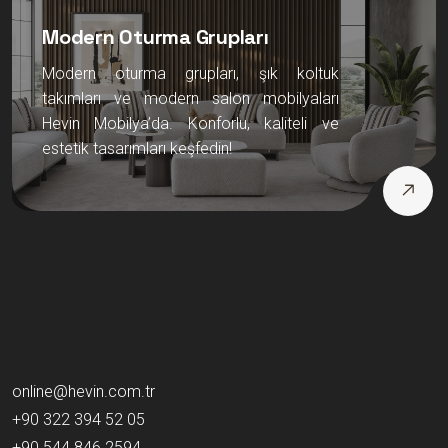
Modern Oturma Grupları
Modern oturma grupları, şık koltuk
takımları ve modern salon mobilyaları
Hevin Mobilya’da. Konforlu, kaliteli ve
estetik tasarımları keşfedin!
online@hevin.com.tr
+90 322 394 52 05
+90 544 846 2594