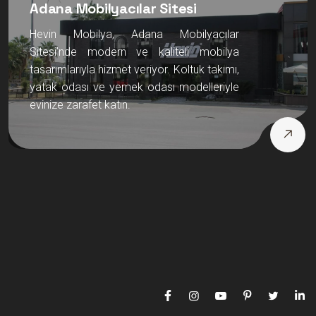
Adana Mobilyacılar Sitesi
Hevin Mobilya, Adana Mobilyacılar
Sitesi’nde modern ve kaliteli mobilya
tasarımlarıyla hizmet veriyor. Koltuk takımı,
yatak odası ve yemek odası modelleriyle
evinize zarafet katın.