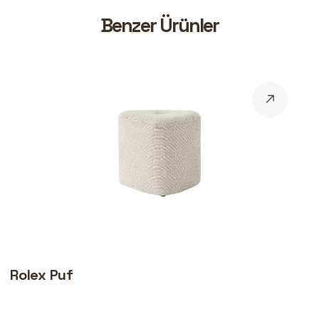
B
e
n
z
e
r
Ü
r
ü
n
l
e
r
Rolex Puf