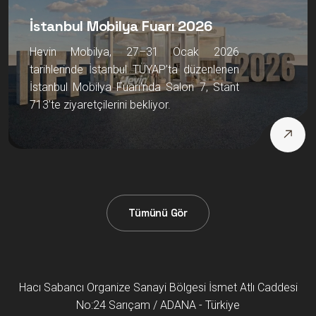
İstanbul Mobilya Fuarı 2026
Hevin Mobilya, 27–31 Ocak 2026
tarihlerinde İstanbul TÜYAP’ta düzenlenen
İstanbul Mobilya Fuarı’nda Salon 7, Stant
713’te ziyaretçilerini bekliyor.
Tümünü Gör
Hacı Sabancı Organize Sanayi Bölgesi İsmet Atlı Caddesi
No:24 Sarıçam / ADANA - Türkiye