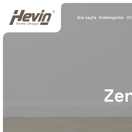
Ana sayfa
Koleksiyonlar
Ot
Zen