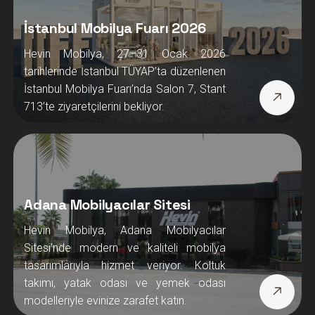
İstanbul Mobilya Fuarı 2026
Hevin Mobilya, 27–31 Ocak 2026
tarihlerinde İstanbul TÜYAP’ta düzenlenen
İstanbul Mobilya Fuarı’nda Salon 7, Stant
713’te ziyaretçilerini bekliyor.
Adana Mobilyacılar Sitesi
Hevin Mobilya, Adana Mobilyacılar
Sitesi’nde modern ve kaliteli mobilya
tasarımlarıyla hizmet veriyor. Koltuk
takımı, yatak odası ve yemek odası
modelleriyle evinize zarafet katın.